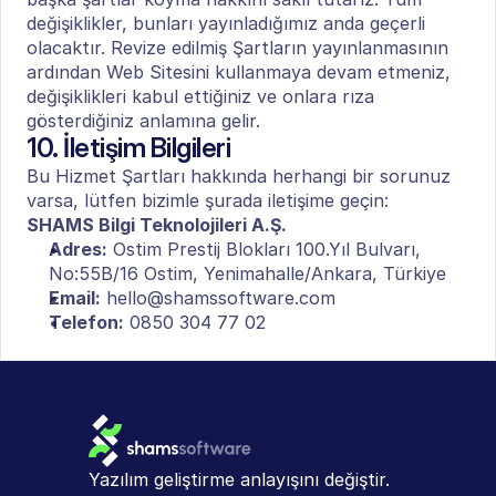
değişiklikler, bunları yayınladığımız anda geçerli 
olacaktır. Revize edilmiş Şartların yayınlanmasının 
ardından Web Sitesini kullanmaya devam etmeniz, 
değişiklikleri kabul ettiğiniz ve onlara rıza 
gösterdiğiniz anlamına gelir.
10. İletişim Bilgileri
Bu Hizmet Şartları hakkında herhangi bir sorunuz 
varsa, lütfen bizimle şurada iletişime geçin:
SHAMS Bilgi Teknolojileri A.Ş.
Adres:
 Ostim Prestij Blokları 100.Yıl Bulvarı, 
No:55B/16 Ostim, Yenimahalle/Ankara, Türkiye
Email:
 hello@shamssoftware.com
Telefon:
 0850 304 77 02
B
Hi
Yazılım geliştirme anlayışını değiştir.
Or