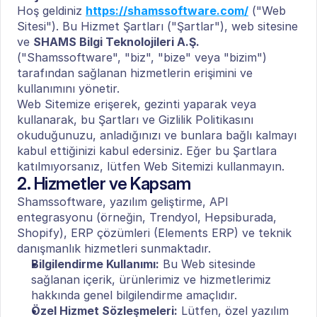
Hoş geldiniz 
https://shamssoftware.com/
 ("Web 
Sitesi"). Bu Hizmet Şartları ("Şartlar"), web sitesine 
ve 
SHAMS Bilgi Teknolojileri A.Ş.
("Shamssoftware", "biz", "bize" veya "bizim") 
tarafından sağlanan hizmetlerin erişimini ve 
kullanımını yönetir.
Web Sitemize erişerek, gezinti yaparak veya 
kullanarak, bu Şartları ve Gizlilik Politikasını 
okuduğunuzu, anladığınızı ve bunlara bağlı kalmayı 
kabul ettiğinizi kabul edersiniz. Eğer bu Şartlara 
katılmıyorsanız, lütfen Web Sitemizi kullanmayın.
2. Hizmetler ve Kapsam
Shamssoftware, yazılım geliştirme, API 
entegrasyonu (örneğin, Trendyol, Hepsiburada, 
Shopify), ERP çözümleri (Elements ERP) ve teknik 
danışmanlık hizmetleri sunmaktadır.
Bilgilendirme Kullanımı:
 Bu Web sitesinde 
sağlanan içerik, ürünlerimiz ve hizmetlerimiz 
hakkında genel bilgilendirme amaçlıdır.
Özel Hizmet Sözleşmeleri:
 Lütfen, özel yazılım 