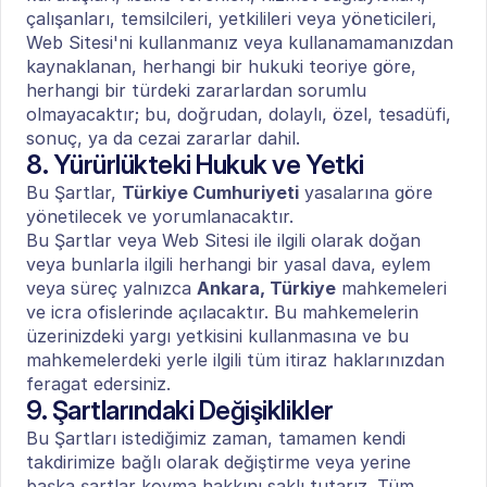
çalışanları, temsilcileri, yetkilileri veya yöneticileri, 
Web Sitesi'ni kullanmanız veya kullanamamanızdan 
kaynaklanan, herhangi bir hukuki teoriye göre, 
herhangi bir türdeki zararlardan sorumlu 
olmayacaktır; bu, doğrudan, dolaylı, özel, tesadüfi, 
sonuç, ya da cezai zararlar dahil.
8. Yürürlükteki Hukuk ve Yetki
Bu Şartlar, 
Türkiye Cumhuriyeti
 yasalarına göre 
yönetilecek ve yorumlanacaktır.
Bu Şartlar veya Web Sitesi ile ilgili olarak doğan 
veya bunlarla ilgili herhangi bir yasal dava, eylem 
veya süreç yalnızca 
Ankara, Türkiye
 mahkemeleri 
ve icra ofislerinde açılacaktır. Bu mahkemelerin 
üzerinizdeki yargı yetkisini kullanmasına ve bu 
mahkemelerdeki yerle ilgili tüm itiraz haklarınızdan 
feragat edersiniz.
9. Şartlarındaki Değişiklikler
Bu Şartları istediğimiz zaman, tamamen kendi 
takdirimize bağlı olarak değiştirme veya yerine 
başka şartlar koyma hakkını saklı tutarız. Tüm 