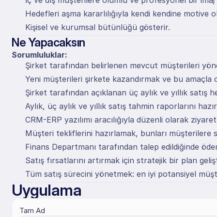
İç ve dış müşterilere olumlu ve profesyonel bir imaj 
Hedefleri aşma kararlılığıyla kendi kendine motive o
Kişisel ve kurumsal bütünlüğü gösterir.
Ne Yapacaksın
Sorumluluklar:
Şirket tarafından belirlenen mevcut müşterileri yö
Yeni müşterileri şirkete kazandırmak ve bu amaçla 
Şirket tarafından açıklanan üç aylık ve yıllık satış h
Aylık, üç aylık ve yıllık satış tahmin raporlarını hazı
CRM-ERP yazılımı aracılığıyla düzenli olarak ziyaret b
Müşteri tekliflerini hazırlamak, bunları müşterilere
Finans Departmanı tarafından talep edildiğinde ödem
Satış fırsatlarını artırmak için stratejik bir plan ge
Tüm satış sürecini yönetmek: en iyi potansiyel müş
Uygulama
Tam Ad