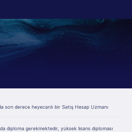
nda son derece heyecanlı bir Satış Hesap Uzmanı 
 dalda diploma gerekmektedir, yüksek lisans diploması 