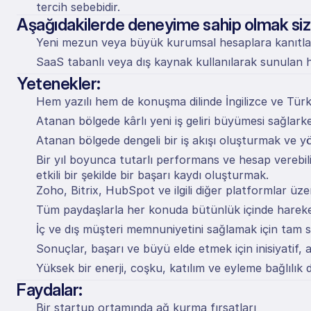
tercih sebebidir.
Aşağıdakilerde deneyime sahip olmak size
Yeni mezun veya büyük kurumsal hesaplara kanıtlanm
SaaS tabanlı veya dış kaynak kullanılarak sunulan hiz
Yetenekler:
Hem yazılı hem de konuşma dilinde İngilizce ve Türkç
Atanan bölgede kârlı yeni iş geliri büyümesi sağlarken
Atanan bölgede dengeli bir iş akışı oluşturmak ve yö
Bir yıl boyunca tutarlı performans ve hesap verebili
etkili bir şekilde bir başarı kaydı oluşturmak.
Zoho, Bitrix, HubSpot ve ilgili diğer platformlar üze
Tüm paydaşlarla her konuda bütünlük içinde hareke
İç ve dış müşteri memnuniyetini sağlamak için tam
Sonuçlar, başarı ve büyü elde etmek için inisiyatif, 
Yüksek bir enerji, coşku, katılım ve eyleme bağlılık
Faydalar:
Bir startup ortamında ağ kurma fırsatları