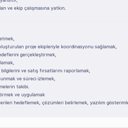
yansıtır,
lan ve ekip çalışmasına yatkın.
netmek,
oluşturulan proje ekipleriyle koordinasyonu sağlamak,
edeflerini gerçekleştirmek,
rlamak,
ilgilerini ve satış fırsatlarını raporlamak,
 sunmak ve süreci izlemek,
elerin takibi.
liştirmek ve uygulamak
terileri hedeflemek, çözümleri belirlemek, yazılım göster